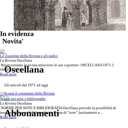
In evidenza
Scoprila attraverso le copertine
Rivista Oscellana
Read more
Novita'
della Rivista
<
>
Le copertine della Rivista e gli indici
La Rivista Oscellana
Ripercorriamo la rivista attraverso le sue copertine: OSCELLANA 1971-1
Oscellana
OSCELLANA ...
Read more
Gli articoli dal 1971 ad oggi
Scopri il contenuto della Rivista
Norme per note e bibliografia
La Rivista Oscellana
NORME PER NOTE E BIBLIOGRAFIA Oscellana prevede la possibilità di
Abbonamenti
inserire riferimenti bibliografici in forma di “note” (unitamente a ...
Read more