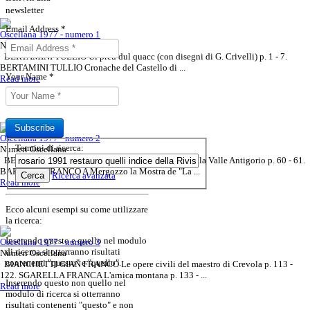
newsletter
Email Address
*
Oscellana 1977 - numero 1
Numeri Oscellana
BERTAMINI TULLIO Ul preu dul quacc (con disegni di G. Crivelli) p. 1 - 7.
BERTAMINI TULLIO Cronache del Castello di ...
Your Name
*
Read more
Subscribe
Oscellana 1977 - numero 2
Termini di ricerca:
Numeri Oscellana
Sottoscrivi il tuo abbonamento
BERTAMINI TULLIO Un'antica carta geografica della Valle Antigorio p. 60 - 61.
Rivista Oscellana
Read more
BARBERO FRANCO A Mergozzo la Mostra de "La ...
Cerca
Ricerca avanzata
alla Rivista
Read more
Ecco alcuni esempi su come utilizzare
la ricerca:
Inserendo
questo e quello
nel modulo
Oscellana 1977 - numero 3
di ricerca si otterranno risultati
Numeri Oscellana
contenenti "questo" e "quello".
BIANCHETTI GIAN FRANCO Le opere civili del maestro di Crevola p. 113 -
122. SGARELLA FRANCA L'arnica montana p. 133 - ...
Inserendo
questo non quello
nel
Read more
modulo di ricerca si otterranno
risultati contenenti "questo" e non