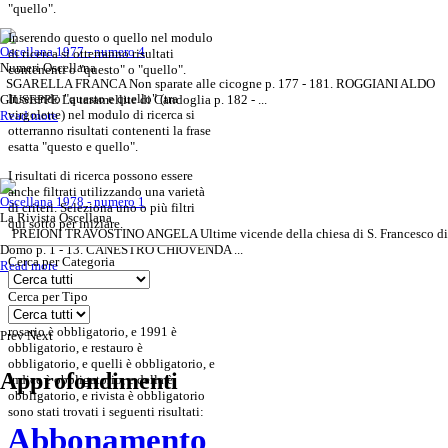
"quello".
Inserendo
questo o quello
nel modulo
Oscellana 1977 - numero 4
di ricerca si otterranno risultati
Numeri Oscellana
contenenti o "questo" o "quello".
SGARELLA FRANCA Non sparate alle cicogne p. 177 - 181. ROGGIANI ALDO
Inserendo
"questo e quello"
(tra
GIUSEPPE La taramellite di Candoglia p. 182 - ...
virgolette) nel modulo di ricerca si
Read more
otterranno risultati contenenti la frase
esatta "questo e quello".
I risultati di ricerca possono essere
anche filtrati utilizzando una varietà
Oscellana 1978 - numero 1
di criteri. Seleziona uno o più filtri
La Rivista Oscellana
qui sotto per iniziare.
PREIONI TRAVOSTINO ANGELA Ultime vicende della chiesa di S. Francesco di
Domo p. 1 - 13. CANESTRO CHIOVENDA ...
Cerca per Categoria
Read more
Cerca per Tipo
rosario
è obbligatorio
, e
1991
è
Prev
Next
obbligatorio
, e
restauro
è
obbligatorio
, e
quelli
è obbligatorio
, e
Approfondimenti
indice
è obbligatorio
, e
della
è
obbligatorio
, e
rivista
è obbligatorio
sono stati trovati i seguenti risultati:
Abbonamento