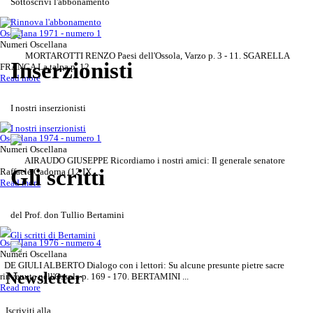
Sottoscrivi l'abbonamento
Rinnova l'abbonamento
Oscellana 1971 - numero 1
Numeri Oscellana
MORTAROTTI RENZO Paesi dell'Ossola, Varzo p. 3 - 11. SGARELLA
Inserzionisti
FRANCA La talpa p. 12 ...
Read more
I nostri inserzionisti
Gli scritti del Prof. don Tullio
Rivista Oscellana
Read more
I nostri inserzionisti
Oscellana 1974 - numero 1
Bertamini
Numeri Oscellana
AIRAUDO GIUSEPPE Ricordiamo i nostri amici: Il generale senatore
Gli scritti
Raffaele Cadorna (12 IX ...
Read more
del Prof. don Tullio Bertamini
Gli scritti di Bertamini
Oscellana 1976 - numero 4
Numeri Oscellana
DE GIULI ALBERTO Dialogo con i lettori: Su alcune presunte pietre sacre
Newsletter
rinvenute nell'Ossola p. 169 - 170. BERTAMINI ...
Read more
Iscriviti alla