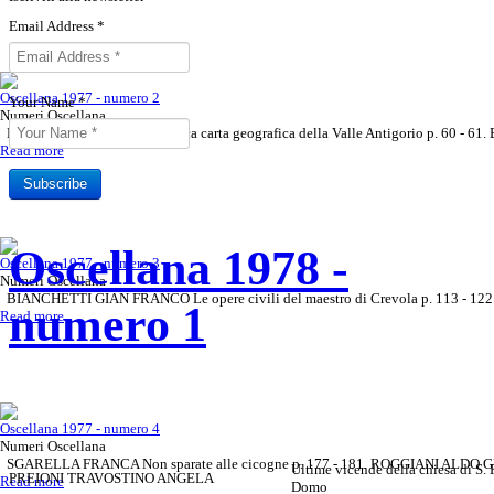
Email Address
*
Oscellana 1977 - numero 2
Your Name
*
Numeri Oscellana
BERTAMINI TULLIO Un'antica carta geografica della Valle Antigorio p. 60 - 6
Read more
Subscribe
Oscellana 1978 -
Sottoscrivi il tuo abbonamento all
Rivista Oscellana
Read more
Oscellana 1977 - numero 3
Numeri Oscellana
BIANCHETTI GIAN FRANCO Le opere civili del maestro di Crevola p. 113 - 122
numero 1
Read more
Oscellana 1977 - numero 4
Numeri Oscellana
SGARELLA FRANCA Non sparate alle cicogne p. 177 - 181. ROGGIANI ALDO GIUSE
Ultime vicende della chiesa di S. 
PREIONI TRAVOSTINO ANGELA
Read more
Domo