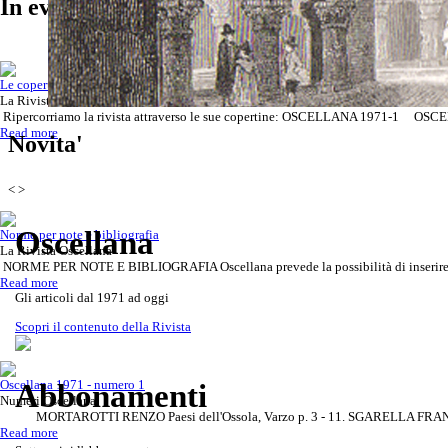
In evidenza
Le copertine della Rivista e gli indici
La Rivista Oscellana
Ripercorriamo la rivista attraverso le sue copertine: OSCELLANA 1971-1 OSCE
Scoprila attraverso le copertine de
Rivista Oscellana
Read more
Read more
Novita'
<
>
Oscellana
Norme per note e bibliografia
La Rivista Oscellana
NORME PER NOTE E BIBLIOGRAFIA Oscellana prevede la possibilità di inserire rife
Read more
Gli articoli dal 1971 ad oggi
Scopri il contenuto della Rivista
Oscellana 1971 - numero 1
Abbonamenti
Numeri Oscellana
MORTAROTTI RENZO Paesi dell'Ossola, Varzo p. 3 - 11. SGARELLA FRANCA 
Read more