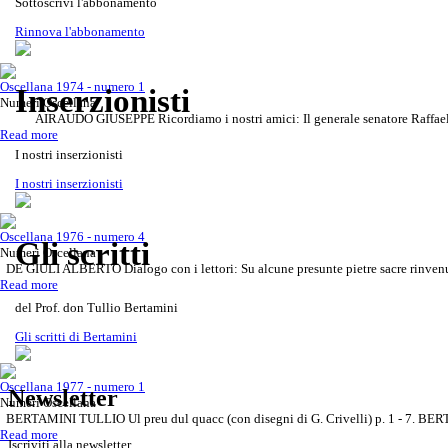
Sottoscrivi l'abbonamento
Rinnova l'abbonamento
Oscellana 1974 - numero 1
Inserzionisti
Numeri Oscellana
AIRAUDO GIUSEPPE Ricordiamo i nostri amici: Il generale senatore Raffaele 
Read more
I nostri inserzionisti
Gli scritti del Prof. don Tullio Be
Rivista Oscellana
Read more
I nostri inserzionisti
Oscellana 1976 - numero 4
Gli scritti
Numeri Oscellana
DE GIULI ALBERTO Dialogo con i lettori: Su alcune presunte pietre sacre rinvenu
Read more
del Prof. don Tullio Bertamini
Gli scritti di Bertamini
Oscellana 1977 - numero 1
Newsletter
Numeri Oscellana
BERTAMINI TULLIO Ul preu dul quacc (con disegni di G. Crivelli) p. 1 - 7. BER
Read more
Iscriviti alla newsletter