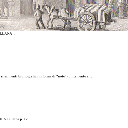
LLANA ...
lla Rivista
rimenti bibliografici in forma di “note” (unitamente a ...
La talpa p. 12 ...