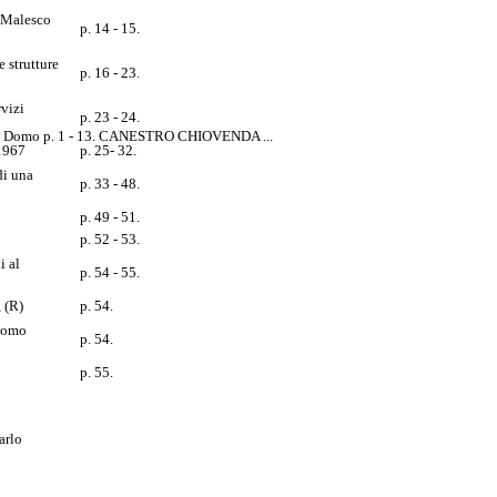
- Malesco
p. 14 - 15.
e strutture
p. 16 - 23.
rvizi
p. 23 - 24.
i Domo p. 1 - 13. CANESTRO CHIOVENDA ...
1967
p. 25- 32.
di una
p. 33 - 48.
p. 49 - 51.
p. 52 - 53.
i al
p. 54 - 55.
 (R)
p. 54.
"Domo
p. 54.
p. 55.
arlo