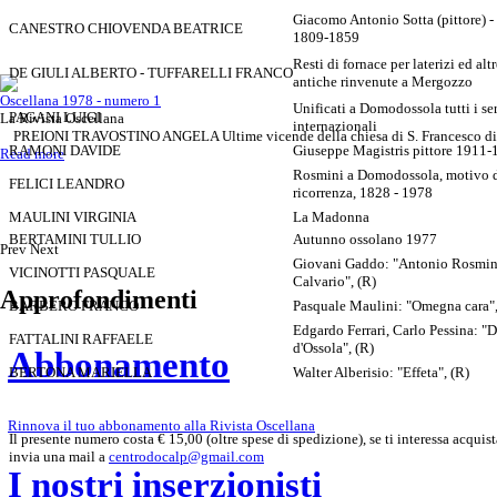
Giacomo Antonio Sotta (pittore) 
CANESTRO CHIOVENDA BEATRICE
1809-1859
Resti di fornace per laterizi ed altr
DE GIULI ALBERTO - TUFFARELLI FRANCO
antiche rinvenute a Mergozzo
Oscellana 1978 - numero 1
Unificati a Domodossola tutti i se
PAGANI LUIGI
La Rivista Oscellana
internazionali
PREIONI TRAVOSTINO ANGELA Ultime vicende della chiesa di S. Francesco d
RAMONI DAVIDE
Giuseppe Magistris pittore 1911-
Read more
Rosmini a Domodossola, motivo 
FELICI LEANDRO
ricorrenza, 1828 - 1978
MAULINI VIRGINIA
La Madonna
BERTAMINI TULLIO
Autunno ossolano 1977
Prev
Next
Giovani Gaddo: "Antonio Rosmin
VICINOTTI PASQUALE
Calvario", (R)
Approfondimenti
BARBERO FRANCO
Pasquale Maulini: "Omegna cara",
Edgardo Ferrari, Carlo Pessina: 
FATTALINI RAFFAELE
d'Ossola", (R)
Abbonamento
BERTONA MARIELLA
Walter Alberisio: "Effeta", (R)
Rinnova il tuo abbonamento alla Rivista Oscellana
Il presente numero costa € 15,00 (oltre spese di spedizione), se ti interessa acquist
invia una mail a
centrodocalp@gmail.com
I nostri inserzionisti