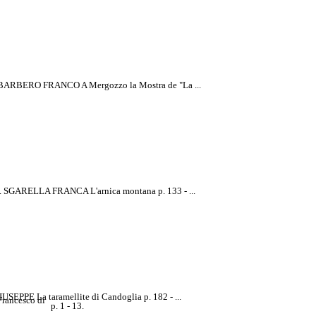
1. BARBERO FRANCO A Mergozzo la Mostra de "La ...
a Rivista
. SGARELLA FRANCA L'arnica montana p. 133 - ...
PPE La taramellite di Candoglia p. 182 - ...
Francesco di
p. 1 - 13.