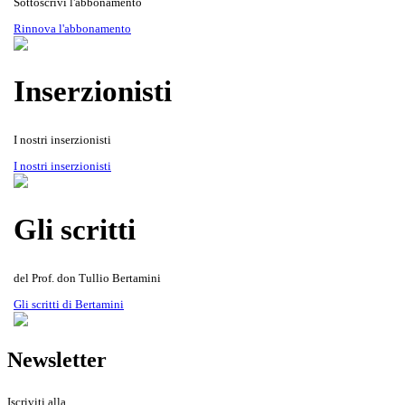
Sottoscrivi l'abbonamento
Rinnova l'abbonamento
Inserzionisti
I nostri inserzionisti
Gli scritti del Prof. don Tullio
Rivista Oscellana
Read more
I nostri inserzionisti
Bertamini
Gli scritti
del Prof. don Tullio Bertamini
Gli scritti di Bertamini
Newsletter
Iscriviti alla