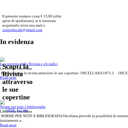
Il presente numero costa € 15,00 (oltre
spese di spedizione), se ti interessa
acquistarlo invia una mail a
centrodocalp@gmail.com
In evidenza
Le copertine della Rivista e gli indici
Scopri la
La Rivista Oscellana
Rivista
Ripercorriamo la rivista attraverso le sue copertine: OSCELLANA 1971-1 OSCE
Read more
attraverso
le sue
copertine
Norme per note e bibliografia
La Rivista Oscellana
NORME PER NOTE E BIBLIOGRAFIA Oscellana prevede la possibilità di inserire rif
(unitamente a ...
Read more