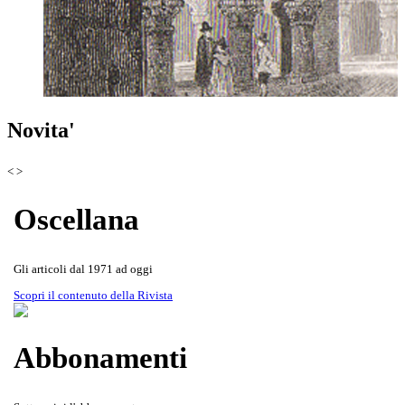
Scoprila attraverso le copertine
Rivista Oscellana
Read more
Novita'
della Rivista
<
>
Oscellana
Gli articoli dal 1971 ad oggi
Scopri il contenuto della Rivista
Abbonamenti