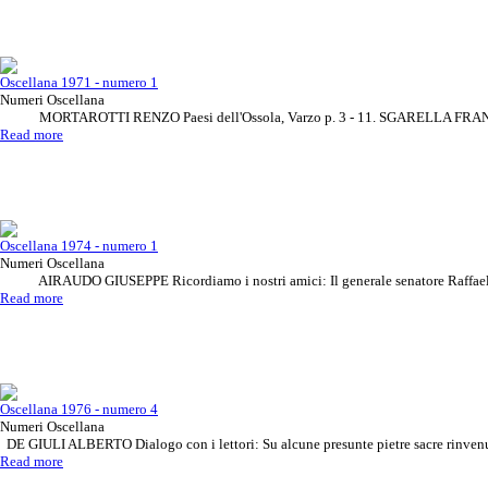
Oscellana 1971 - numero 1
Numeri Oscellana
MORTAROTTI RENZO Paesi dell'Ossola, Varzo p. 3 - 11. SGARELLA FRANCA 
Read more
Vuoi diventare inserzionista,
Rivista Oscellana
Read more
contattaci!
Oscellana 1974 - numero 1
Numeri Oscellana
AIRAUDO GIUSEPPE Ricordiamo i nostri amici: Il generale senatore Raffaele 
Read more
Oscellana 1976 - numero 4
Numeri Oscellana
DE GIULI ALBERTO Dialogo con i lettori: Su alcune presunte pietre sacre rinvenu
Read more