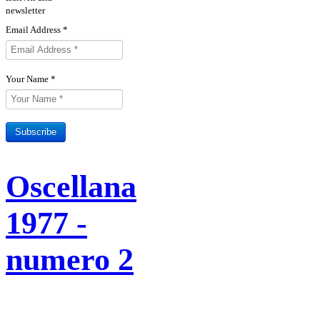
newsletter
Email Address
*
Your Name
*
Subscribe
Sottoscrivi il tuo abbonamento
Rivista Oscellana
Read more
Oscellana
alla Rivista
1977 -
numero 2