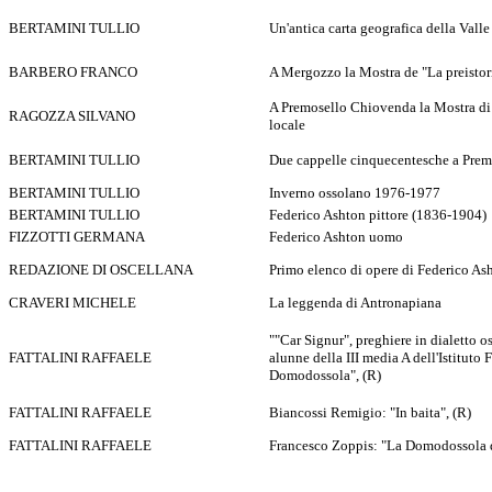
BERTAMINI TULLIO
Un'antica carta geografica della Valle
BARBERO FRANCO
A Mergozzo la Mostra de "La preistori
A Premosello Chiovenda la Mostra di
RAGOZZA SILVANO
locale
BERTAMINI TULLIO
Due cappelle cinquecentesche a Prem
BERTAMINI TULLIO
Inverno ossolano 1976-1977
BERTAMINI TULLIO
Federico Ashton pittore (1836-1904)
FIZZOTTI GERMANA
Federico Ashton uomo
REDAZIONE DI OSCELLANA
Primo elenco di opere di Federico As
CRAVERI MICHELE
La leggenda di Antronapiana
""Car Signur", preghiere in dialetto o
FATTALINI RAFFAELE
alunne della III media A dell'Istitut
Domodossola", (R)
FATTALINI RAFFAELE
Biancossi Remigio: "In baita", (R)
FATTALINI RAFFAELE
Francesco Zoppis: "La Domodossola d