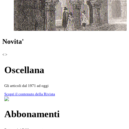
Scoprila attraverso le copertine
Rivista Oscellana
Read more
Novita'
della Rivista
<
>
Oscellana
Gli articoli dal 1971 ad oggi
Scopri il contenuto della Rivista
Abbonamenti