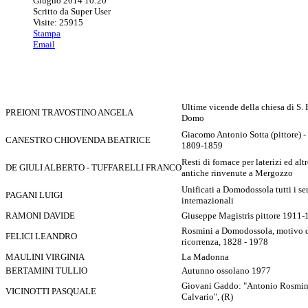
Giugno 2014 10:20
Scritto da Super User
Visite: 25915
Stampa
Email
Ultime vicende della chiesa di S. 
PREIONI TRAVOSTINO ANGELA
Domo
Giacomo Antonio Sotta (pittore) 
CANESTRO CHIOVENDA BEATRICE
1809-1859
Resti di fornace per laterizi ed altr
DE GIULI ALBERTO - TUFFARELLI FRANCO
antiche rinvenute a Mergozzo
Unificati a Domodossola tutti i se
PAGANI LUIGI
internazionali
RAMONI DAVIDE
Giuseppe Magistris pittore 1911-
Rosmini a Domodossola, motivo 
FELICI LEANDRO
ricorrenza, 1828 - 1978
MAULINI VIRGINIA
La Madonna
BERTAMINI TULLIO
Autunno ossolano 1977
Giovani Gaddo: "Antonio Rosmin
VICINOTTI PASQUALE
Calvario", (R)