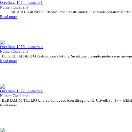
Oscellana 1974 - numero 1
Numeri Oscellana
AIRAUDO GIUSEPPE Ricordiamo i nostri amici: Il generale senatore Raffaele 
Read more
Rinnova il tuo abbonamento
Rivista Oscellana
Read more
Approfondisci il tema o
Rivista Oscellana
Read more
Oscellana 1976 - numero 4
l'articolo che ti interessa
Numeri Oscellana
DE GIULI ALBERTO Dialogo con i lettori: Su alcune presunte pietre sacre rinvenu
Read more
Oscellana 1977 - numero 1
Numeri Oscellana
BERTAMINI TULLIO Ul preu dul quacc (con disegni di G. Crivelli) p. 1 - 7. BER
Read more