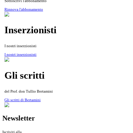
Sottoscrivi l'abbonamento
Rinnova l'abbonamento
Inserzionisti
I nostri inserzionisti
Gli scritti del Prof. don Tullio
Rivista Oscellana
Read more
I nostri inserzionisti
Bertamini
Gli scritti
del Prof. don Tullio Bertamini
Gli scritti di Bertamini
Newsletter
Iscriviti alla